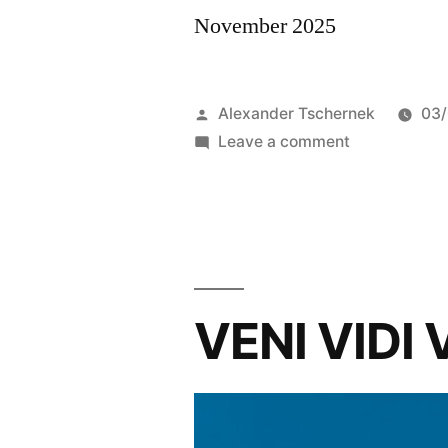
November 2025
Posted
Alexander Tschernek
03
by
on
Leave a comment
NIE
WIEDER
ARBEIT
–
Botschaften
vom
VENI VIDI 
anderen
Leben