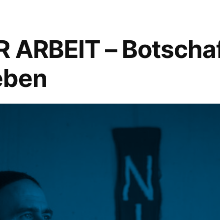
R ARBEIT – Botscha
eben