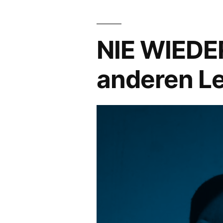
TÖLZ
NIE WIEDE
anderen L