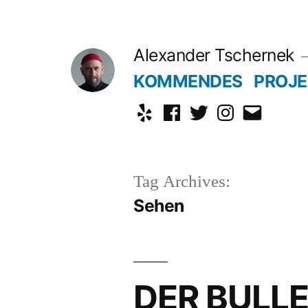
Skip
to
Alexander Tschernek
content
KOMMENDES
PROJE
Yelp
Facebook
Twitter
Instagram
Email
Tag Archives:
Sehen
DER BULL