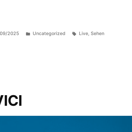
Posted
Tags:
/09/2025
Uncategorized
Live
,
Sehen
in
VICI