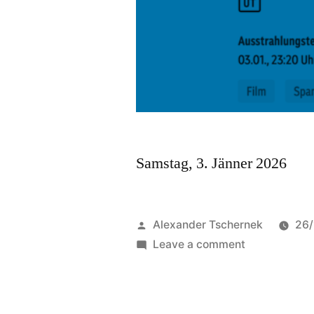
Samstag, 3. Jänner 2026
Posted
Alexander Tschernek
26/
by
on
Leave a comment
DER
BULLE
VON